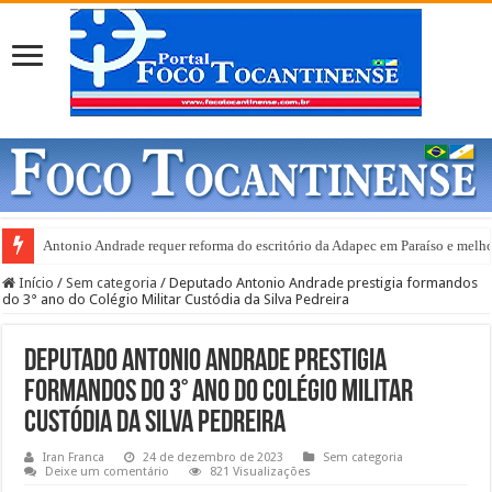
Antonio Andrade requer reforma do escritório da Adapec em Paraíso e melho
Gurupi e anuncia abertura de 20 leitos de UTI Covid-19
Início
/
Sem categoria
/
Deputado Antonio Andrade prestigia formandos
do 3° ano do Colégio Militar Custódia da Silva Pedreira
Deputado Antonio Andrade prestigia
formandos do 3° ano do Colégio Militar
Custódia da Silva Pedreira
Iran Franca
24 de dezembro de 2023
Sem categoria
Deixe um comentário
821 Visualizações