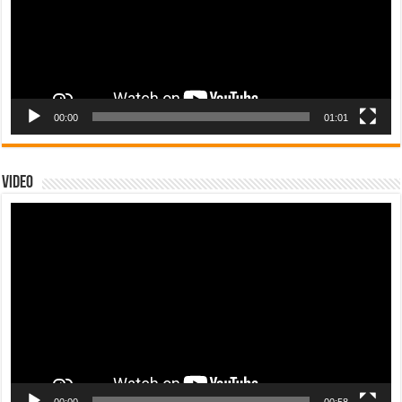
00:00
01:01
Video
Tocador
de
vídeo
00:00
00:58