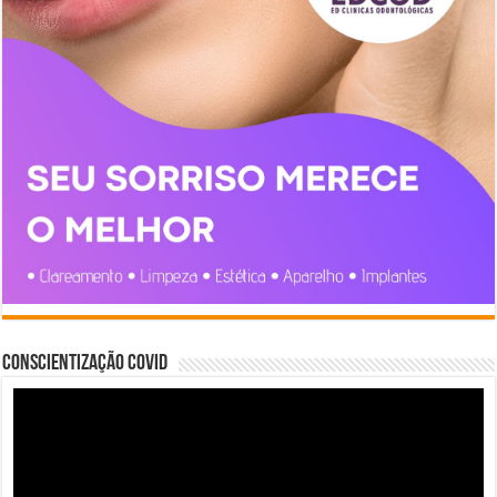
Conscientização COVID
Tocador
de
vídeo