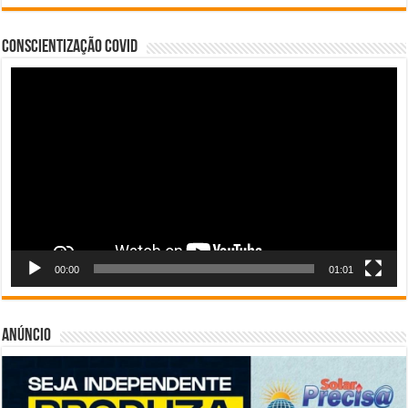
Conscientização COVID
Tocador
de
vídeo
00:00
01:01
Anúncio