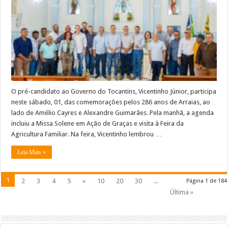
O pré-candidato ao Governo do Tocantins, Vicentinho Júnior, participa
neste sábado, 01, das comemorações pelos 286 anos de Arraias, ao
lado de Amélio Cayres e Alexandre Guimarães. Pela manhã, a agenda
incluiu a Missa Solene em Ação de Graças e visita à Feira da
Agricultura Familiar. Na feira, Vicentinho lembrou …
Leia Mais »
1
2
3
4
5
»
10
20
30
...
Página 1 de 184
Última »