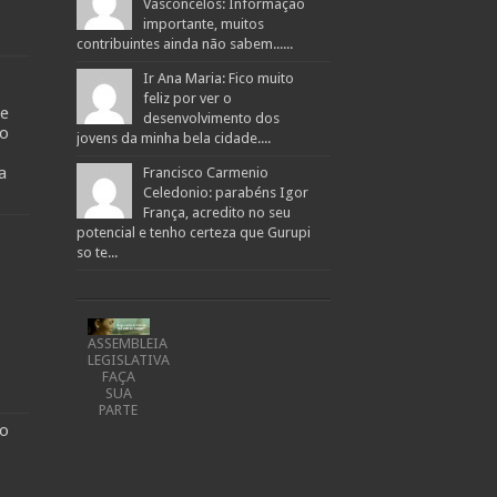
Vasconcelos: Informação
importante, muitos
contribuintes ainda não sabem......
Ir Ana Maria: Fico muito
feliz por ver o
de
desenvolvimento dos
to
jovens da minha bela cidade....
a
Francisco Carmenio
Celedonio: parabéns Igor
França, acredito no seu
potencial e tenho certeza que Gurupi
so te...
ASSEMBLEIA
LEGISLATIVA
FAÇA
SUA
PARTE
go