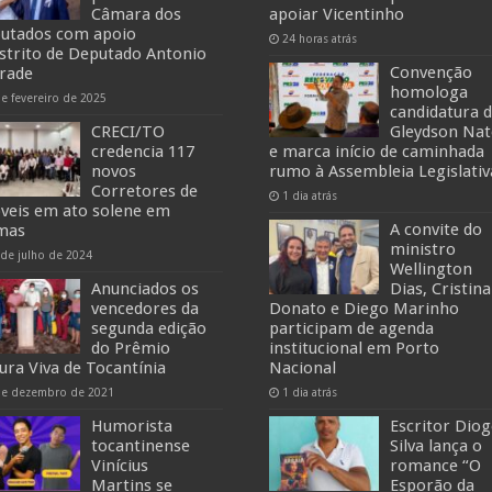
Câmara dos
apoiar Vicentinho
utados com apoio
24 horas atrás
estrito de Deputado Antonio
Convenção
rade
homologa
de fevereiro de 2025
candidatura 
CRECI/TO
Gleydson Na
credencia 117
e marca início de caminhada
novos
rumo à Assembleia Legislativ
Corretores de
1 dia atrás
veis em ato solene em
A convite do
mas
ministro
 de julho de 2024
Wellington
Anunciados os
Dias, Cristina
vencedores da
Donato e Diego Marinho
segunda edição
participam de agenda
do Prêmio
institucional em Porto
tura Viva de Tocantínia
Nacional
de dezembro de 2021
1 dia atrás
Humorista
Escritor Dio
tocantinense
Silva lança o
Vinícius
romance “O
Martins se
Esporão da