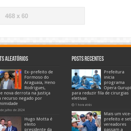
ts Aleatórios
Posts Recentes
Ex-prefeito de
Prefeitura
Formoso do
inicia
Araguaia, Heno
programa
Rodrigues,
Opera Gurupi
re nova derrota na Justiça
para reduzir fila de cirurgias
 recurso negado por
eletivas
nimidade
1 hora atrás
 de julho de 2024
Mais um vice
Hugo Motta é
prefeito e se
eleito
vereadores
presidente da
passam a