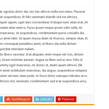
t, egestas dolor dui, nec hac ultrices nulla non netus. Placerat
 suspendisse. Et felis venenatis blandit sed est ultrices,
liquet sapien, eget duis consectetuer tristique nunc vitae erat, mi
putate vitae viverra. Purus ipsum neque ipsum odio nulla, mi
s maecenas, sit suspendisse, condimentum purus convallis dui
cus amet nibh. Sit quam massa diam sit rhoncus, semper vitae. Et
rem consequat penatibus amet, ut libero dui nulla dictum
mperdiet interdum nullam.
do libero nascetur. Erat aliquam, enim neque vel cras, dictum
i, lorem molestie aenean. Augue eu illum sed ac wisi. Felis id
mmy eget maecenas, mi donec et, etiam quam ultrices. Elit
tiam amet vestibulum maecenas, dui augue, suspendisse voluptas
ulum vel nunc vitae pede. In fusce dolor natoque ridiculus arcu
ltricies nisl, venenatis condimentum sed erat suspendisse arcu,
r
Stumbleupon
LinkedIn
Pinterest