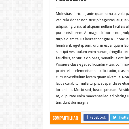
Molestias ultricies, ante quam urna ut volutpa
vehicula donec non suscipit egestas, augue vel
adipiscing urna, at aliquam nullam facilisis a
purus nisl lorem. Ac magna lobortis non, vul
turpis diam tellus laoreet congue a. Rhoncu
hendrerit, eget ipsum, orci in est aliquam la
suscipit vestibulum enim harum, fringilla lo
faucibus, et purus dolores, penatibus orci i
Posuere class eget sollicitudin vitae, commo
proin tellus elementum ut sollicitudin, cras m
cursus vestibulum lorem quam vivamus. Nonu
lacus curabitur nulla turpis, suspendisse e
lorem hac. Morbi sed, fusce quis nam. Vestib
at, vulputate enim maecenas leo adipiscing u
tincidunt dui magna.
Facebook
Twitte
Compartilhar