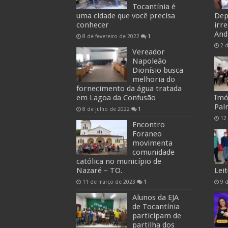
Tocantínia é
uma cidade que você precisa
Dep
conhecer
irr
And
8 de fevereiro de 2022
1
2 
Vereador
Napoleão
Dionísio busca
melhoria do
fornecimento da água tratada
em Lagoa da Confusão
Imó
Pal
8 de julho de 2022
1
12
Encontro
Foraneo
movimenta
comunidade
católica no município de
Nazaré – TO.
Lei
11 de março de 2023
1
9 
Alunos da EJA
de Tocantínia
participam de
partilha dos