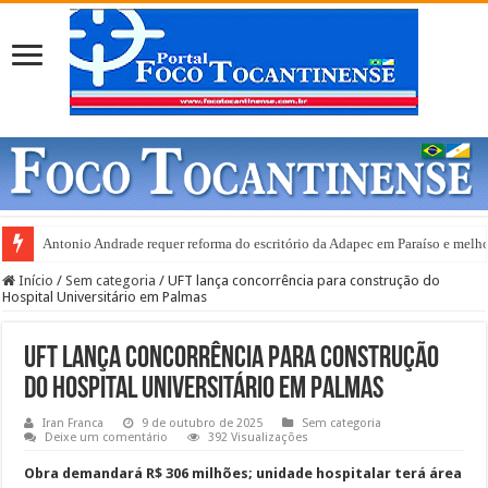
Antonio Andrade requer reforma do escritório da Adapec em Paraíso e melho
Gurupi e anuncia abertura de 20 leitos de UTI Covid-19
Início
/
Sem categoria
/
UFT lança concorrência para construção do
Hospital Universitário em Palmas
UFT lança concorrência para construção
do Hospital Universitário em Palmas
Iran Franca
9 de outubro de 2025
Sem categoria
Deixe um comentário
392 Visualizações
Obra demandará R$ 306 milhões; unidade hospitalar terá área