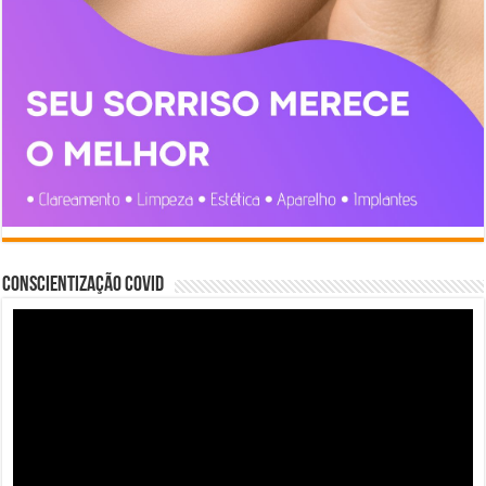
Conscientização COVID
Tocador
de
vídeo