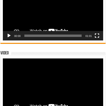
00:00
01:01
Video
Tocador
de
vídeo