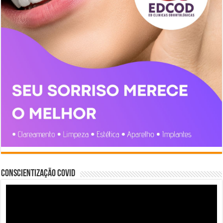
Conscientização COVID
Tocador
de
vídeo