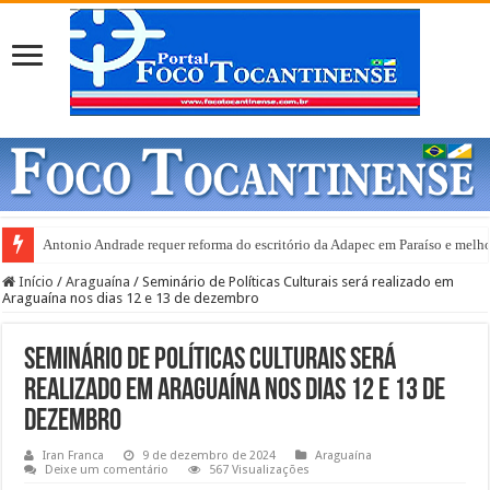
Antonio Andrade requer reforma do escritório da Adapec em Paraíso e melho
Gurupi e anuncia abertura de 20 leitos de UTI Covid-19
Início
/
Araguaína
/
Seminário de Políticas Culturais será realizado em
Araguaína nos dias 12 e 13 de dezembro
Seminário de Políticas Culturais será
realizado em Araguaína nos dias 12 e 13 de
dezembro
Iran Franca
9 de dezembro de 2024
Araguaína
Deixe um comentário
567 Visualizações