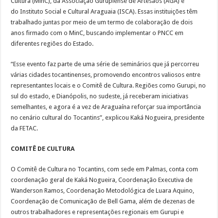
Cultura (MinC), da Associação Gurupiense de Artesãos (AGA) e
do Instituto Social e Cultural Araguaia (ISCA). Essas instituições têm
trabalhado juntas por meio de um termo de colaboração de dois
anos firmado com o MinC, buscando implementar o PNCC em
diferentes regiões do Estado.
“Esse evento faz parte de uma série de seminários que já percorreu
várias cidades tocantinenses, promovendo encontros valiosos entre
representantes locais e o Comitê de Cultura. Regiões como Gurupi, no
sul do estado, e Dianópolis, no sudeste, já receberam iniciativas
semelhantes, e agora é a vez de Araguaína reforçar sua importância
no cenário cultural do Tocantins”, explicou Kaká Nogueira, presidente
da FETAC.
COMITÊ DE CULTURA
O Comitê de Cultura no Tocantins, com sede em Palmas, conta com
coordenação geral de Kaká Nogueira, Coordenação Executiva de
Wanderson Ramos, Coordenação Metodológica de Luara Aquino,
Coordenação de Comunicação de Bell Gama, além de dezenas de
outros trabalhadores e representações regionais em Gurupi e