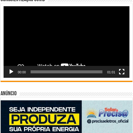
Tocador
de
vídeo
00:00
01:01
Anúncio