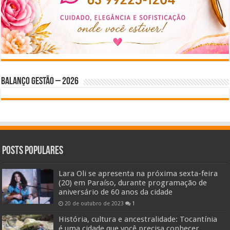
BALANÇO GESTÃO – 2026
Posts Populares
Lara Oli se apresenta na próxima sexta-feira
(20) em Paraíso, durante programação de
aniversário de 60 anos da cidade
20 de outubro de 2023
1
História, cultura e ancestralidade: Tocantínia
é uma cidade que você precisa conhecer