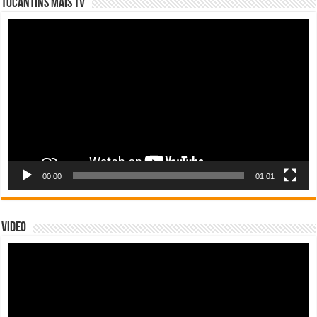
Tocantins Mais TV
Tocador
de
vídeo
00:00
01:01
Video
Tocador
de
vídeo