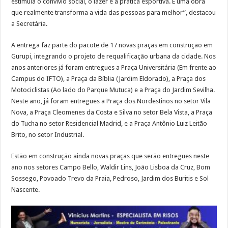
estimula o convívio social, o lazer e a prática esportiva. É uma obra
que realmente transforma a vida das pessoas para melhor”, destacou
a Secretária.
A entrega faz parte do pacote de 17 novas praças em construção em
Gurupi, integrando o projeto de requalificação urbana da cidade. Nos
anos anteriores já foram entregues a Praça Universitária (Em frente ao
Campus do IFTO), a Praça da Bíblia (Jardim Eldorado), a Praça dos
Motociclistas (Ao lado do Parque Mutuca) e a Praça do Jardim Sevilha.
Neste ano, já foram entregues a Praça dos Nordestinos no setor Vila
Nova, a Praça Cleomenes da Costa e Silva no setor Bela Vista, a Praça
do Tucha no setor Residencial Madrid, e a Praça Antônio Luiz Leitão
Brito, no setor Industrial.
Estão em construção ainda novas praças que serão entregues neste
ano nos setores Campo Bello, Waldir Lins, João Lisboa da Cruz, Bom
Sossego, Povoado Trevo da Praia, Pedroso, Jardim dos Buritis e Sol
Nascente.