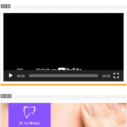
Video
Tocador
de
vídeo
00:00
00:58
EDCOD