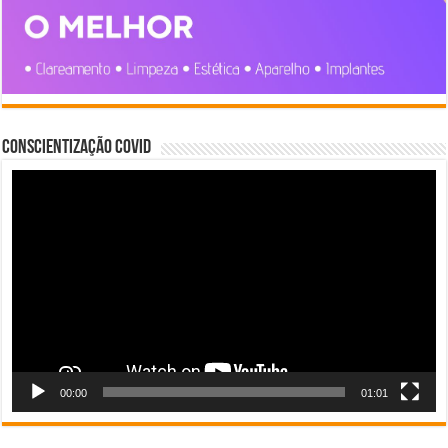
Conscientização COVID
Tocador
de
vídeo
00:00
01:01