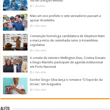
fila de cirurgias eletivas
1 dia atrás
Mais um vice-prefeito e sete vereadores passam a
apoiar Vicentinho
2 dias atrás
Convenção homologa candidatura de Gleydson Nato
e marca início de caminhada rumo à Assembleia
Legislativa
2 dias atrás
A convite do ministro Wellington Dias, Cristina Donato
e Diego Marinho participam de agenda institucional
em Porto Nacional
2 dias atrás
Escritor Diogo Silva lança o romance “O Esporão da
Arraia,” em Araguaína
4 dias atrás
ALETO