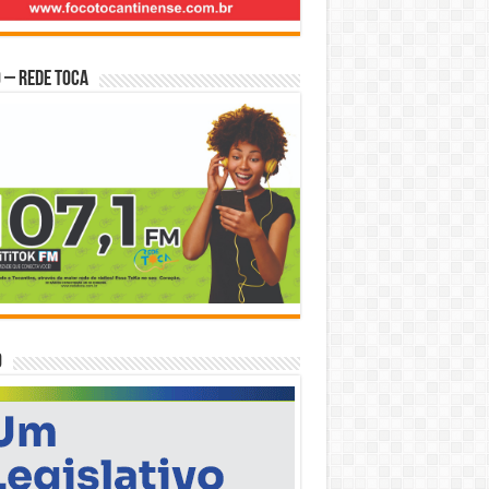
 – Rede Toca
O