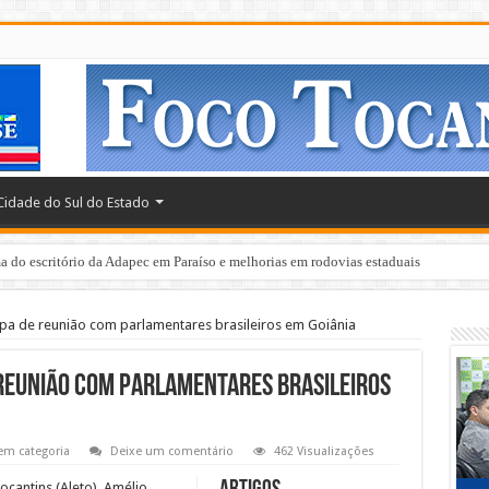
Cidade do Sul do Estado
 do escritório da Adapec em Paraíso e melhorias em rodovias estaduais
ipa de reunião com parlamentares brasileiros em Goiânia
 reunião com parlamentares brasileiros
em categoria
Deixe um comentário
462 Visualizações
ocantins (Aleto), Amélio