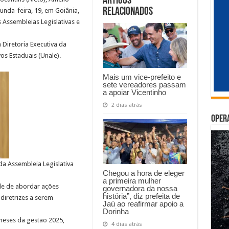
Artigos
Relacionados
unda-feira, 19, em Goiânia,
 Assembleias Legislativas e
 Diretoria Executiva da
os Estaduais (Unale).
Mais um vice-prefeito e
sete vereadores passam
a apoiar Vicentinho
2 dias atrás
Oper
da Assembleia Legislativa
Chegou a hora de eleger
a primeira mulher
de de abordar ações
governadora da nossa
história”, diz prefeita de
diretrizes a serem
Jaú ao reafirmar apoio a
Dorinha
 meses da gestão 2025,
4 dias atrás