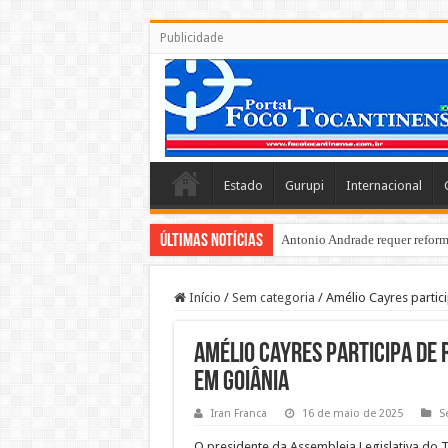
Publicidade
Estado
Gurupi
Internacional
Últimas Notícias
Antonio Andrade requer reforma
Início
/
Sem categoria
/
Amélio Cayres partic
Amélio Cayres participa de
em Goiânia
Iran Franca
16 de maio de 2025
S
O presidente da Assembleia Legislativa do T