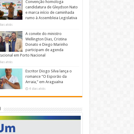
Convenção homologa
candidatura de Gleydson Nato
e marca início de caminhada
rumo à Assembleia Legislativa
dias atrás
A convite do ministro
Wellington Dias, Cristina
Donato e Diego Marinho
participam de agenda
itucional em Porto Nacional
dias atrás
Escritor Diogo Silva lança o
romance “O Esporão da
Arraia,” em Araguaína
4 dias atrás
O