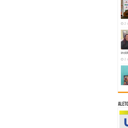
2 
inst
2 
ALET