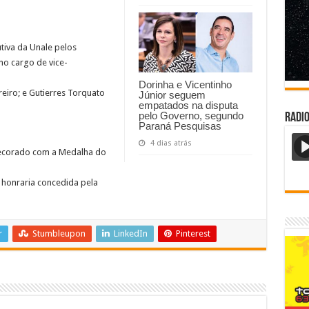
utiva da Unale pelos
no cargo de vice-
Dorinha e Vicentinho
eiro; e Gutierres Torquato
Júnior seguem
empatados na disputa
pelo Governo, segundo
Radi
Paraná Pesquisas
4 dias atrás
decorado com a Medalha do
r honraria concedida pela
r
Stumbleupon
LinkedIn
Pinterest