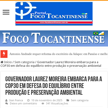
Antonio Andrade requer reforma do escritório da Adapec em Paraíso e melho
Gurupi e anuncia abertura de 20 leitos de UTI Covid-19
Início
/
Sem categoria
/
Governador Laurez Moreira embarca para a
COP30 em defesa do equilíbrio entre produção e preservação ambiental
Governador Laurez Moreira embarca para a
COP30 em defesa do equilíbrio entre
produção e preservação ambiental
Iran Franca
10 de novembro de 2025
Sem categoria
Deixe um comentário
341 Visualizações