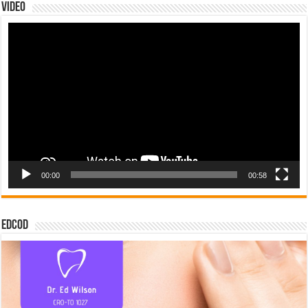
Video
Tocador
de
vídeo
00:00
00:58
EDCOD