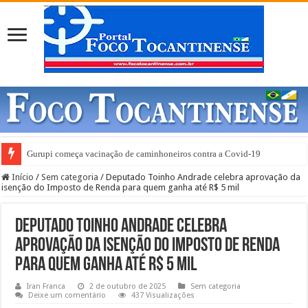
Gurupi começa vacinação de caminhoneiros contra a Covid-19
Projetos do vereador Welice Cardoso estão em tramitação nas comissões d
Início
/
Sem categoria
/
Deputado Toinho Andrade celebra aprovação da
isenção do Imposto de Renda para quem ganha até R$ 5 mil
Deputado Toinho Andrade celebra
aprovação da isenção do Imposto de Renda
para quem ganha até R$ 5 mil
Iran Franca
2 de outubro de 2025
Sem categoria
Deixe um comentário
437 Visualizações