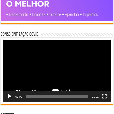
Conscientização COVID
Tocador
de
vídeo
00:00
01:01