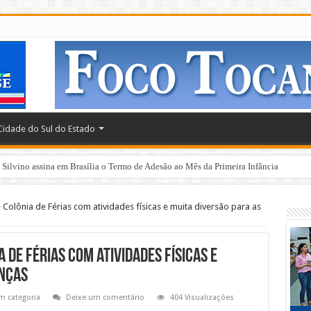
Cidade do Sul do Estado
 do escritório da Adapec em Paraíso e melhorias em rodovias estaduais
Colônia de Férias com atividades físicas e muita diversão para as
 de Férias com atividades físicas e
anças
m categoria
Deixe um comentário
404 Visualizações