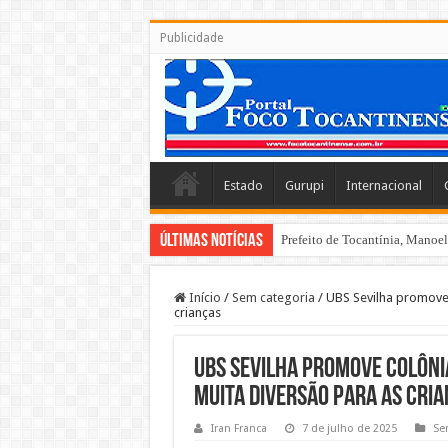
Publicidade
Estado
Gurupi
Internacional
Últimas Notícias
Antonio Andrade requer reforma
Início
/
Sem categoria
/
UBS Sevilha promove 
crianças
UBS Sevilha promove Colônia
muita diversão para as cri
Iran Franca
7 de julho de 2025
Se