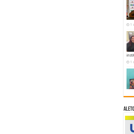
1 
inst
1 
ALET