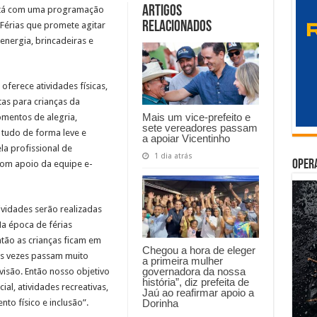
Artigos
está com uma programação
Relacionados
 Férias que promete agitar
energia, brincadeiras e
oferece atividades físicas,
tas para crianças da
Mais um vice-prefeito e
mentos de alegria,
sete vereadores passam
, tudo de forma leve e
a apoiar Vicentinho
la profissional de
1 dia atrás
Oper
 com apoio da equipe e-
ividades serão realizadas
a época de férias
ntão as crianças ficam em
Chegou a hora de eleger
as vezes passam muito
a primeira mulher
governadora da nossa
evisão. Então nosso objetivo
história”, diz prefeita de
ial, atividades recreativas,
Jaú ao reafirmar apoio a
Dorinha
to físico e inclusão”.