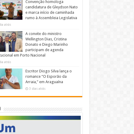
Convenção homologa
candidatura de Gleydson Nato
e marca início de caminhada
rumo à Assembleia Legislativa
dia atrás
A convite do ministro
Wellington Dias, Cristina
Donato e Diego Marinho
participam de agenda
itucional em Porto Nacional
dia atrás
Escritor Diogo Silva lança o
romance “O Esporão da
Arraia,” em Araguaína
3 dias atrás
O