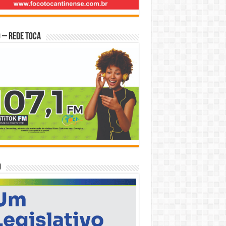
 – Rede Toca
O