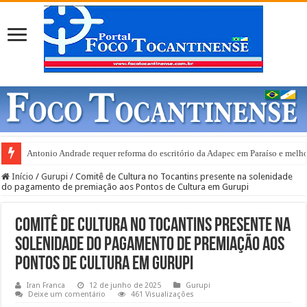
Antonio Andrade requer reforma do escritório da Adapec em Paraíso e melho
Gurupi e anuncia abertura de 20 leitos de UTI Covid-19
Início
/
Gurupi
/
Comitê de Cultura no Tocantins presente na solenidade
do pagamento de premiação aos Pontos de Cultura em Gurupi
Comitê de Cultura no Tocantins presente na
solenidade do pagamento de premiação aos
Pontos de Cultura em Gurupi
Iran Franca
12 de junho de 2025
Gurupi
Deixe um comentário
461 Visualizações