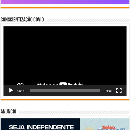
Conscientização COVID
Tocador
de
vídeo
00:00
01:01
Anúncio