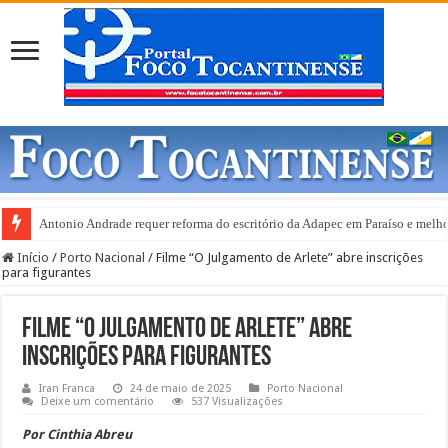
Antonio Andrade requer reforma do escritório da Adapec em Paraíso e melho
Gurupi e anuncia abertura de 20 leitos de UTI Covid-19
Início
/
Porto Nacional
/
Filme “O Julgamento de Arlete” abre inscrições
para figurantes
Filme “O Julgamento de Arlete” abre
inscrições para figurantes
Iran Franca
24 de maio de 2025
Porto Nacional
Deixe um comentário
537 Visualizações
Por Cinthia Abreu