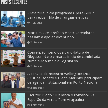
Posts Recentes
Prefeitura inicia programa Opera Gurupi
para reduzir fila de cirurgias eletivas
1 dia atrás
Mais um vice-prefeito e sete vereadores
passam a apoiar Vicentinho
2 dias atrás
Convenção homologa candidatura de
Gleydson Nato e marca início de caminhada
rumo à Assembleia Legislativa
2 dias atrás
A convite do ministro Wellington Dias,
Cristina Donato e Diego Marinho participam
de agenda institucional em Porto Nacional
2 dias atrás
Escritor Diogo Silva lança o romance “O
Esporão da Arraia,” em Araguaína
4 dias atrás