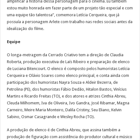
amplificar a história dessa personagem para o cinema. Eu também
estou muito honrada em fazer parte de um projeto tão especial e com
uma equipe tão talentosa”, comemora Letícia Cerqueira, que já
possuía a personagem Arlete com trabalho nas redes sociais antes da
idealização do filme.
Equipe
O longa-metragem da Cerrado Criativo tem a direção de Claudia
Roberta, produção executiva de Laís Ribeiro e preparação de elenco
de Luciana Bitencourt. O elenco é composto pelos humoristas Letícia
Cerqueira e Olávio Soares como elenco principal, e conta ainda com
participação dos humoristas Nayra Souza e Aldeir Bezerra, de
Petrolina (PE), dos humoristas Fábio Dedão, Hitalon Bastos, Vinícius
Martins e Ricardo Freitas (TO), e dos atores e atrizes Cinthia Abreu,
Cleuda Milhomem, Iva de Oliveira, Ivo Gandra, José Ribamar, Magna
Carneiro, Meire Maria Monteiro, Dalila Cristiny, Seu Eliano, Kelvin
Sabino, Osmar Casagrande e Wesley Rocha (TO).
A produção de elenco é de Cinthia Abreu, que assina também a
produção de figuração com assistência do produtor cultural e músico