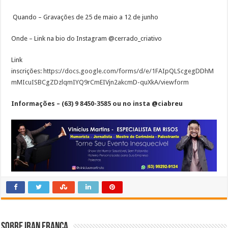
Quando – Gravações de 25 de maio a 12 de junho
Onde – Link na bio do Instagram @cerrado_criativo
Link
inscrições:
https://docs.google.com/forms/d/e/1FAIpQLScgegDDhM
mMIcuISBCgZDzlqmIYQ9rCmEIVjn2akcmD-quXkA/viewform
Informações – (63) 9 8450-3585 ou no insta @ciabreu
Sobre Iran Franca